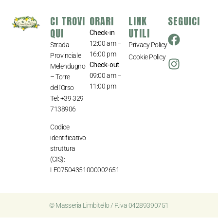
CI TROVI
ORARI
LINK
SEGUICI
QUI
UTILI
Check-in
12:00 am –
Strada
Privacy Policy
16:00 pm
Provinciale
Cookie Policy
Check-out
Melendugno
09:00 am –
– Torre
11:00 pm
dell’Orso
Tel:
+39 329
7138906
Codice
identificativo
struttura
(CIS):
LE07504351000002651
© Masseria Limbitello / P.iva 04289390751