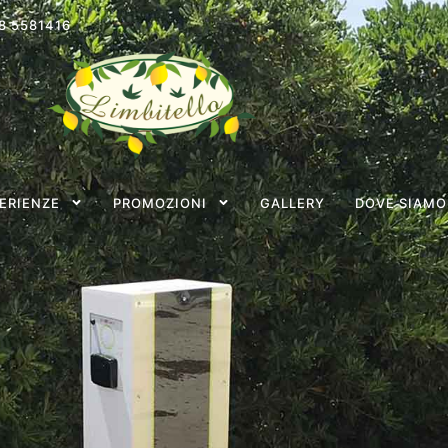
8 5581416
ERIENZE
PROMOZIONI
GALLERY
DOVE SIAMO