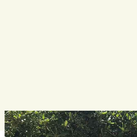
Ricaric
la tua
auto