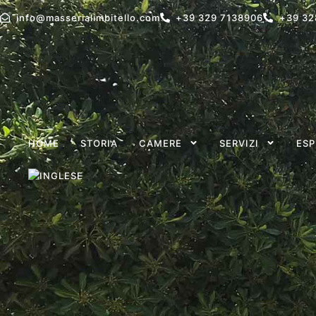
info@masserialimbitello.com
+39 329 7138906
+39 32
HOME
STORIA
CAMERE
SERVIZI
ESP